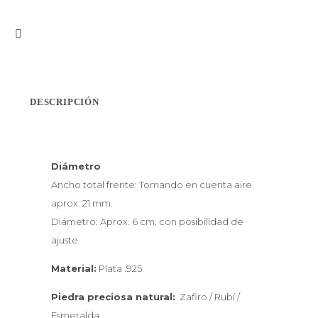
Volat
Propriis
Plata
cantidad
DESCRIPCIÓN
Diámetro
Ancho total frente: Tomando en cuenta aire
aprox. 21 mm.
Diámetro: Aprox. 6 cm. con posibilidad de
ajuste.
Material:
Plata .925
Piedra preciosa natural:
Zafiro / Rubí /
Esmeralda.