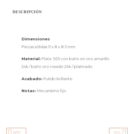
DESCRIPCIÓN
Dimensiones
Piezas sólidas 11 x 8 x 8.5 mm.
Material:
Plata .925 con baño en oro amarillo
24k / baño oro rosado 24k / platinado.
Acabado:
Pulido brillante.
Notas:
Mecanismo fijo.
ANT.
SIG.