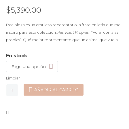
$
5,390.00
Esta pieza es un amuleto recordatorio la frase en latín que me
inspiró para esta colección:
Alis Volat Propriis
, “Volar con alas
propias”. Qué mejor representante que un animal que vuela.
En stock
Elige una opción
Limpiar
Mancuernillas
AÑADIR AL CARRITO
Ave
cantidad