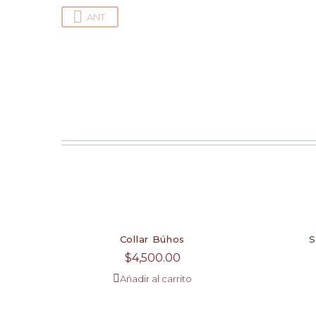
ANT.
Collar Búhos
S
$
4,500.00
Añadir al carrito