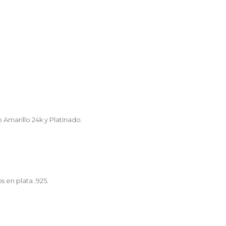
cantidad
 Amarillo 24k y Platinado.
s en plata .925.