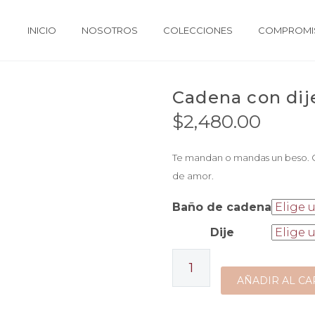
INICIO
NOSOTROS
COLECCIONES
COMPROMIS
Cadena con dij
$
2,480.00
Te mandan o mandas un beso. Q
de amor.
Baño de cadena
Dije
Cadena
con
AÑADIR AL CA
dije
boca