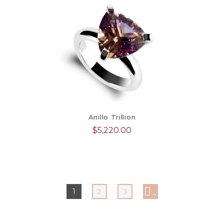
Anillo Trillion
$
5,220.00
1
2
3
→