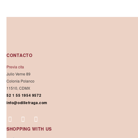
CONTACTO
Previa cita
Julio Verne 89
Colonia Polanco
11510, CDMX
52 1 55 1954 9572
info@odillefraga.com
SHOPPING WITH US