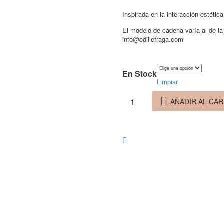
Inspirada en la interacción estéti
El modelo de cadena varía al de la
info@odillefraga.com
En Stock
Limpiar
Cadena
AÑADIR AL CAR
Triángulo
cantidad