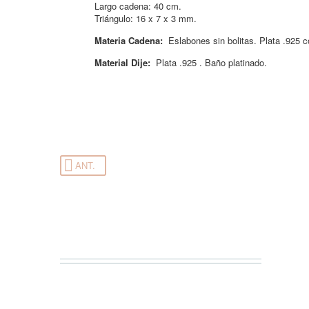
Largo cadena: 40 cm.
Triángulo: 16 x 7 x 3 mm.
Materia Cadena:
Eslabones sin bolitas. Plata .925 c
Material Dije:
Plata .925 . Baño platinado.
ANT.