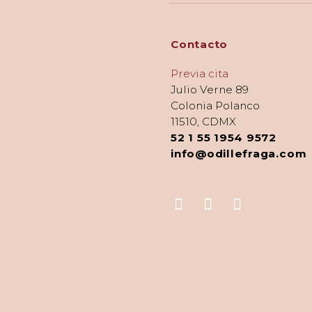
Contacto
Previa cita
Julio Verne 89
Colonia Polanco
11510, CDMX
52 1 55 1954 9572
info@odillefraga.com