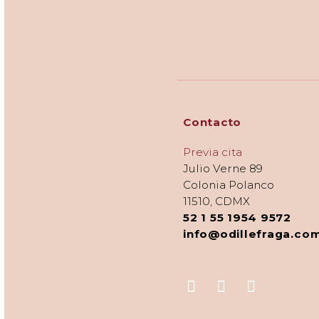
Contacto
Previa cita
Julio Verne 89
Colonia Polanco
11510, CDMX
52 1 55 1954 9572
info@odillefraga.co