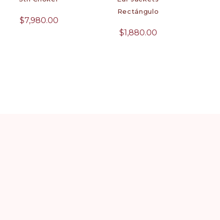
Rectángulo
$
7,980.00
$
1,880.00