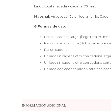
Largo total arracada + cadena: 70 mm.
Material:
Arracadas- Goldfilled amarillo,
Caden
6 Formas de uso:
Par con cadena larga. (largo total 70 mm)
Par con cadena corta (dobla cadena e ins
Par sin cadena
Un lado sin cadena otro con cadena larga
Un lado sin cadena otro con cadena corta
Un lado con cadena larga y otro con cade
INFORMACIÓN ADICIONAL