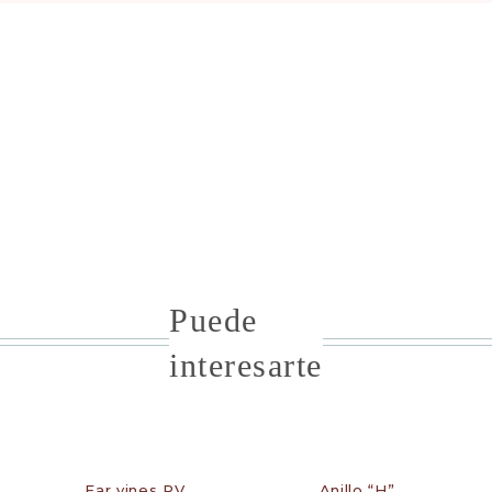
Puede
interesarte
Ear vines PV
Anillo “H”