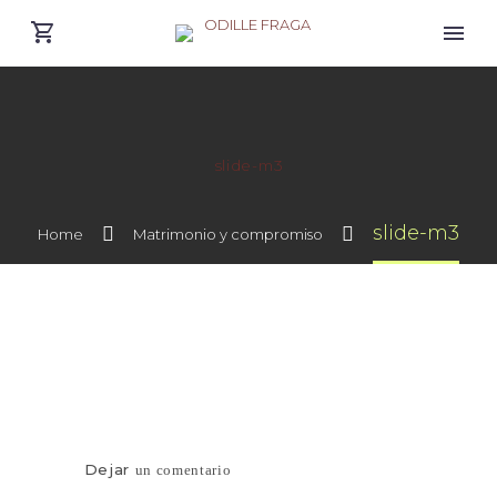
slide-m3
slide-m3
Home
Matrimonio y compromiso
Dejar
un comentario