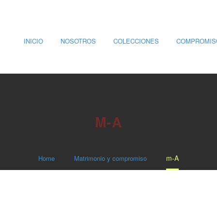
INICIO
NOSOTROS
COLECCIONES
COMPROMIS
M-A
m-A
Home
Matrimonio y compromiso