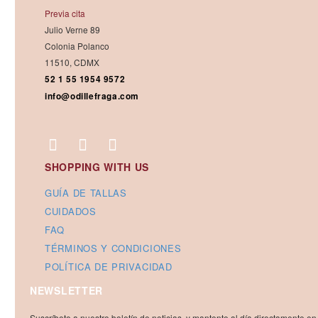
Previa cita
Julio Verne 89
Colonia Polanco
11510, CDMX
52 1 55 1954 9572
info@odillefraga.com
SHOPPING WITH US
GUÍA DE TALLAS
CUIDADOS
FAQ
TÉRMINOS Y CONDICIONES
POLÍTICA DE PRIVACIDAD
NEWSLETTER
Suscríbete a nuestro boletín de noticias y mantente al día directamente en