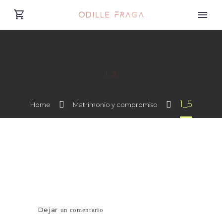
1_5
1_5
Home
Matrimonio y compromiso
Dejar
un comentario