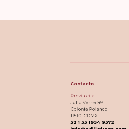
Contacto
Previa cita
Julio Verne 89
Colonia Polanco
11510, CDMX
52 1 55 1954 9572
info@odillefraga.com