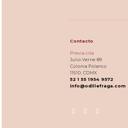
Contacto
Previa cita
Julio Verne 89
Colonia Polanco
11510, CDMX
52 1 55 1954 9572
info@odillefraga.com