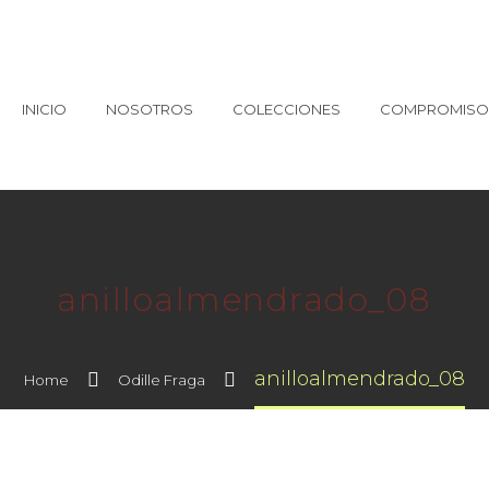
INICIO
NOSOTROS
COLECCIONES
COMPROMISO 
anilloalmendrado_08
anilloalmendrado_08
Home
Odille Fraga