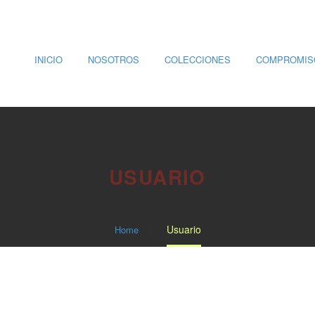
INICIO
NOSOTROS
COLECCIONES
COMPROMIS
USUARIO
Usuario
Home