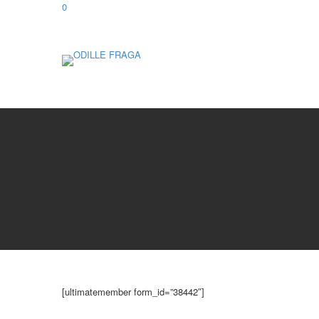
0
[ultimatemember form_id=”38442″]