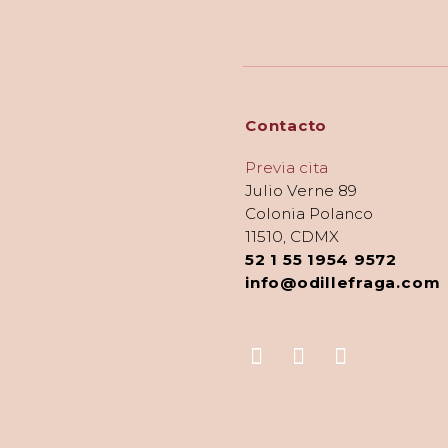
Contacto
Previa cita
Julio Verne 89
Colonia Polanco
11510, CDMX
52 1 55 1954 9572
info@odillefraga.com