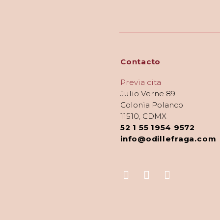
Contacto
Previa cita
Julio Verne 89
Colonia Polanco
11510, CDMX
52 1 55 1954 9572
info@odillefraga.com