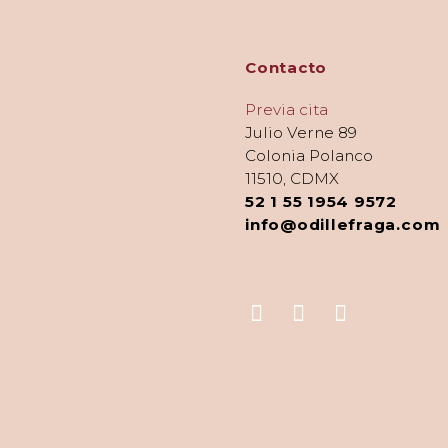
Contacto
Previa cita
Julio Verne 89
Colonia Polanco
11510, CDMX
52 1 55 1954 9572
info@odillefraga.com