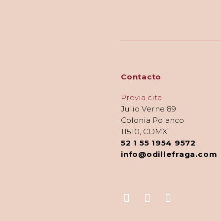
Contacto
Previa cita
Julio Verne 89
Colonia Polanco
11510, CDMX
52 1 55 1954 9572
info@odillefraga.com