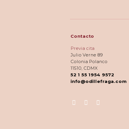
Contacto
Previa cita
Julio Verne 89
Colonia Polanco
11510, CDMX
52 1 55 1954 9572
info@odillefraga.com