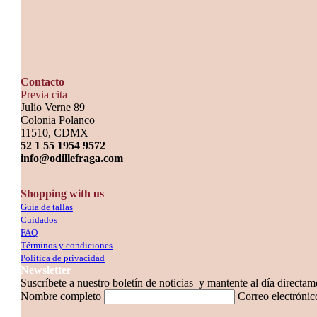
Contacto
Previa cita
Julio Verne 89
Colonia Polanco
11510, CDMX
52 1 55 1954 9572
info@odillefraga.com
Shopping with us
Guía de tallas
Cuidados
FAQ
Términos y condiciones
Política de privacidad
Newsletter
Suscríbete a nuestro boletín de noticias y mantente al día directa
Nombre completo
Correo electróni