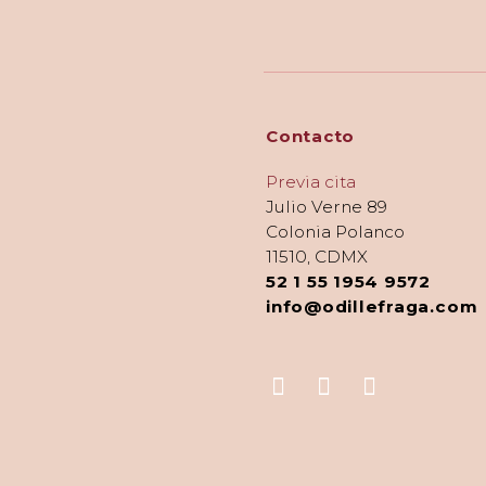
Contacto
Previa cita
Julio Verne 89
Colonia Polanco
11510, CDMX
52 1 55 1954 9572
info@odillefraga.com